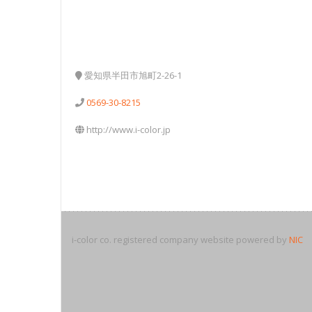
お問い合わせ
愛知県半田市旭町2-26-1
0569-30-8215
http://www.i-color.jp
i-color co. registered company website powered by
NIC